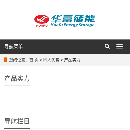
导航菜单
导
航
菜
您的位置：
首 页
>
四大优势
> 产品实力
单
产品实力
导航栏目