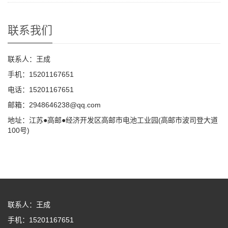
联系我们
联系人：王成
手机：15201167651
电话：15201167651
邮箱：2948646238@qq.com
地址：江苏●高邮●经济开发区高邮市电池工业园(高邮市波司登大道
100号)
联系人：王成
手机：15201167651