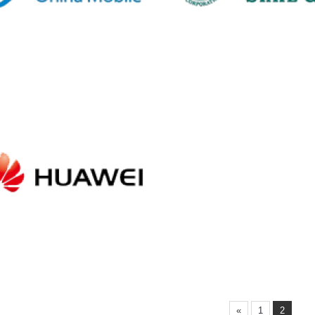
«
1
2