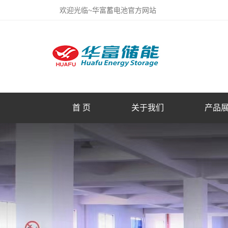
欢迎光临~华富蓄电池官方网站
首 页
关于我们
产品