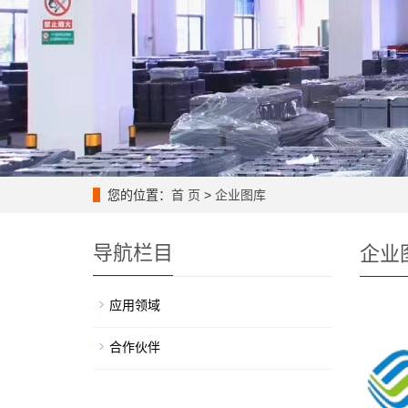
您的位置：
首 页
>
企业图库
导航栏目
企业
应用领域
合作伙伴