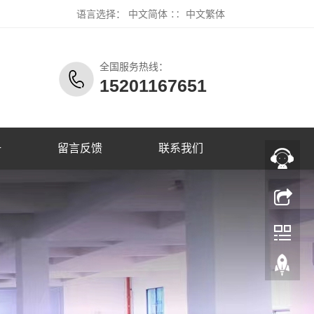
语言选择：
中文简体
∷
中文繁体
全国服务热线：
15201167651
册
留言反馈
联系我们