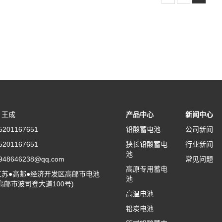
：王成
产品中心
新闻中心
201167651
铅酸蓄电池
公司新闻
201167651
狭长铅酸蓄电
行业新闻
池
48646238@qq.com
常见问题
高原专用蓄电
苏●高邮●经济开发区高邮市电池
池
高邮市波司登大道100号)
高温电池
铅炭电池