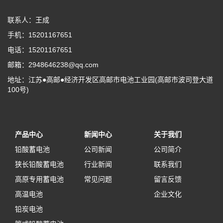
联系人：王成
手机：15201167651
电话：15201167651
邮箱：2948646238@qq.com
地址：江苏●高邮●经济开发区高邮市电池工业园(高邮市波司登大道
100号)
产品中心
新闻中心
关于我们
铅酸蓄电池
公司新闻
公司简介
狭长铅酸蓄电池
行业新闻
联系我们
高原专用蓄电池
常见问题
留言反馈
高温电池
企业文化
铅炭电池