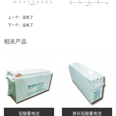
上一个：没有了
下一个：没有了
相关产品
铅酸蓄电池
狭长铅酸蓄电池